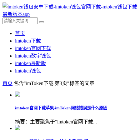
首页
imtoken下载
imtoken官网下载
imtoken数字钱包
imtoken最新版
imtoken钱包
首页
包含"imToken下载 第3页"标签的文章
imtoken官网下载苹果-imToken网络错误是什么原因
摘要：主要聚焦于“imtoken官网下载...