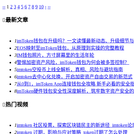
‹‹
1
2
3
4
5
6
7
8
9
10
›
››
最新文章

1
imToken钱包在升级吗？一文读懂最新动态、升级细节
2
EOS映射至imToken钱包，从原理到实操的完整教程
3
IM钱包照片，方寸屏幕里的生活年轮
4
警惕加密资产风险，imToken钱包为何会被多签控制？
5
imtoken空投币上线全解析，真相、风险与避坑指南
6
imtoken去中心化兑换，开启加密资产自由交易的新范式
7
从0到1，imToken App连接钱包全攻略 新手必看的安
8
imToken硬件钱包安全性深度解析，筑牢数字资产安全
热门视频

1
imtoken 社区投票，探索区块链民主的新途径_imtoken论
2
imtoken 过期，影响与应对策略_token过期了怎么处理