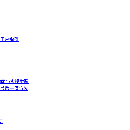
与用户指引
全指南与实操步骤
的最后一道防线
坛