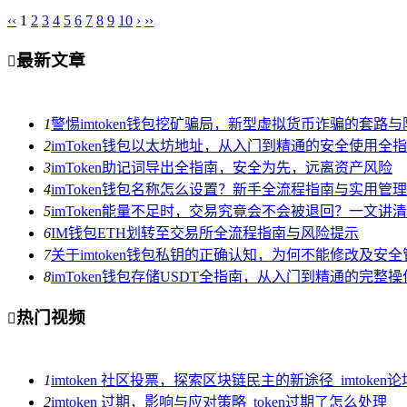
‹‹
1
2
3
4
5
6
7
8
9
10
›
››
最新文章

1
警惕imtoken钱包挖矿骗局，新型虚拟货币诈骗的套路
2
imToken钱包以太坊地址，从入门到精通的安全使用全
3
imToken助记词导出全指南，安全为先，远离资产风险
4
imToken钱包名称怎么设置？新手全流程指南与实用管
5
imToken能量不足时，交易究竟会不会被退回？一文
6
IM钱包ETH划转至交易所全流程指南与风险提示
7
关于imtoken钱包私钥的正确认知，为何不能修改及安
8
imToken钱包存储USDT全指南，从入门到精通的完整
热门视频

1
imtoken 社区投票，探索区块链民主的新途径_imtoken论
2
imtoken 过期，影响与应对策略_token过期了怎么处理