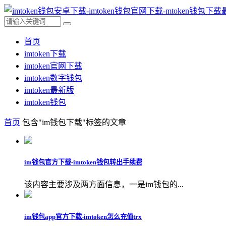
首页
imtoken下载
imtoken官网下载
imtoken数字钱包
imtoken最新版
imtoken钱包
首页
包含"im钱包下载"标签的文章
im钱包官方下载-imtoken钱包转出手续费
该内容主要涉及两方面信息，一是im钱包的...
im钱包app官方下载-imtoken怎么充值trx