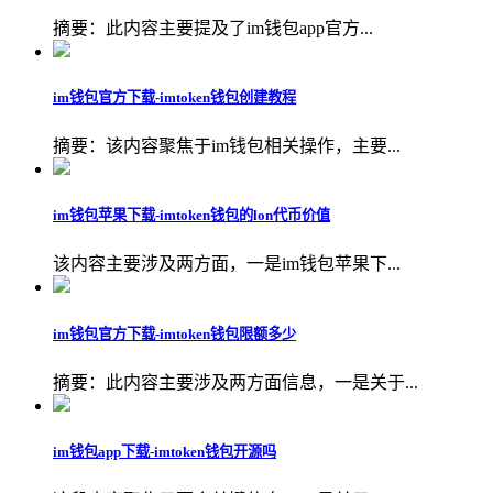
摘要：此内容主要提及了im钱包app官方...
im钱包官方下载-imtoken钱包创建教程
摘要：该内容聚焦于im钱包相关操作，主要...
im钱包苹果下载-imtoken钱包的lon代币价值
该内容主要涉及两方面，一是im钱包苹果下...
im钱包官方下载-imtoken钱包限额多少
摘要：此内容主要涉及两方面信息，一是关于...
im钱包app下载-imtoken钱包开源吗