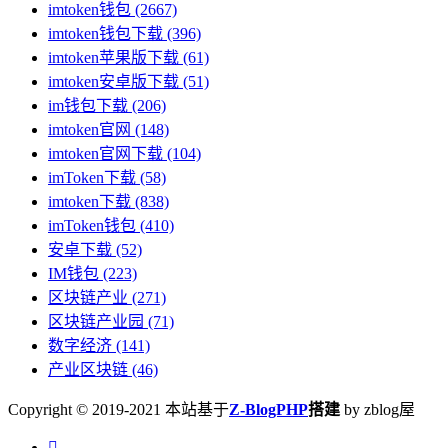
imtoken钱包
(2667)
imtoken钱包下载
(396)
imtoken苹果版下载
(61)
imtoken安卓版下载
(51)
im钱包下载
(206)
imtoken官网
(148)
imtoken官网下载
(104)
imToken下载
(58)
imtoken下载
(838)
imToken钱包
(410)
安卓下载
(52)
IM钱包
(223)
区块链产业
(271)
区块链产业园
(71)
数字经济
(141)
产业区块链
(46)
Copyright © 2019-2021 本站基于
Z-BlogPHP
搭建
by zblog屋
