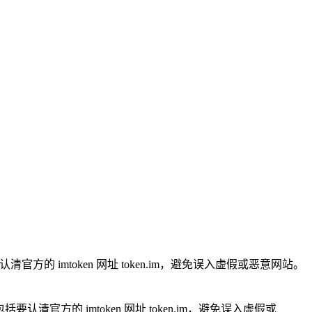
 imtoken 网址 token.im，避免误入虚假或恶意网站。
方的 imtoken 网址 token.im，避免误入虚假或