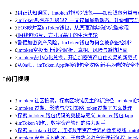
1
纠正认知误区，imtoken并非冷钱包——加密钱包分类
2
imToken钱包在升级吗？一文读懂最新动态、升级细节
3
EOS映射至imToken钱包，从原理到实操的完整教程
4
IM钱包照片，方寸屏幕里的生活年轮
5
警惕加密资产风险，imToken钱包为何会被多签控制？
6
imtoken空投币上线全解析，真相、风险与避坑指南
7
imtoken去中心化兑换，开启加密资产自由交易的新范式
8
从0到1，imToken App连接钱包全攻略 新手必看的安
热门视频

1
imtoken 社区投票，探索区块链民主的新途径_imtoken论
2
imtoken 过期，影响与应对策略_token过期了怎么处理
3
探索 imtoken 钱包代码的奥秘与意义_imtoken钱包dapp
4
imToken 钱包，数字资产管理的得力助手_
5
探索 imToken 社区，连接数字资产世界的重要枢纽_imto
6
imtoken 安卓版下载 20，开启数字资产管理新征程_imt