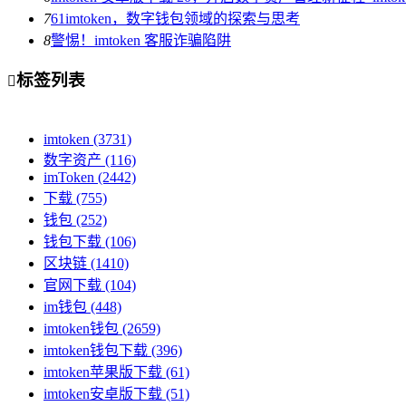
7
61imtoken，数字钱包领域的探索与思考
8
警惕！imtoken 客服诈骗陷阱
标签列表

imtoken
(3731)
数字资产
(116)
imToken
(2442)
下载
(755)
钱包
(252)
钱包下载
(106)
区块链
(1410)
官网下载
(104)
im钱包
(448)
imtoken钱包
(2659)
imtoken钱包下载
(396)
imtoken苹果版下载
(61)
imtoken安卓版下载
(51)