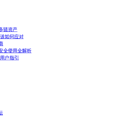
理多链资产
时该如何应对
南
与安全使用全解析
与用户指引
坛