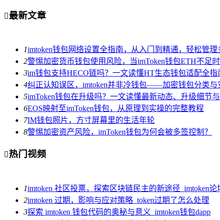
最新文章

1
imtoken钱包网络设置全指南，从入门到精通，轻松管
2
警惕加密货币钱包使用风险，当imToken钱包ETH不足
3
im钱包支持HECO链吗？一文读懂HT生态钱包适配全指
4
纠正认知误区，imtoken并非冷钱包——加密钱包分类
5
imToken钱包在升级吗？一文读懂最新动态、升级细节
6
EOS映射至imToken钱包，从原理到实操的完整教程
7
IM钱包照片，方寸屏幕里的生活年轮
8
警惕加密资产风险，imToken钱包为何会被多签控制？
热门视频

1
imtoken 社区投票，探索区块链民主的新途径_imtoken论
2
imtoken 过期，影响与应对策略_token过期了怎么处理
3
探索 imtoken 钱包代码的奥秘与意义_imtoken钱包dapp