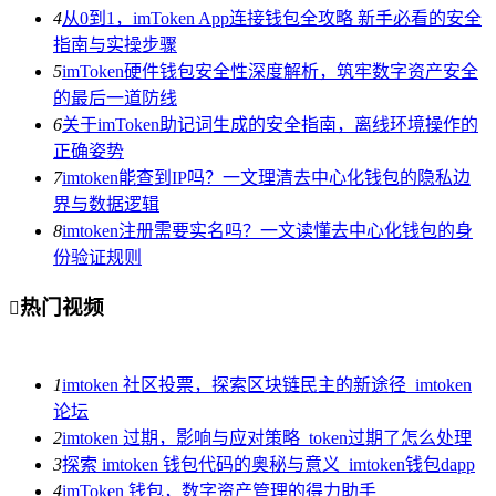
4
从0到1，imToken App连接钱包全攻略 新手必看的安全
指南与实操步骤
5
imToken硬件钱包安全性深度解析，筑牢数字资产安全
的最后一道防线
6
关于imToken助记词生成的安全指南，离线环境操作的
正确姿势
7
imtoken能查到IP吗？一文理清去中心化钱包的隐私边
界与数据逻辑
8
imtoken注册需要实名吗？一文读懂去中心化钱包的身
份验证规则
热门视频

1
imtoken 社区投票，探索区块链民主的新途径_imtoken
论坛
2
imtoken 过期，影响与应对策略_token过期了怎么处理
3
探索 imtoken 钱包代码的奥秘与意义_imtoken钱包dapp
4
imToken 钱包，数字资产管理的得力助手_